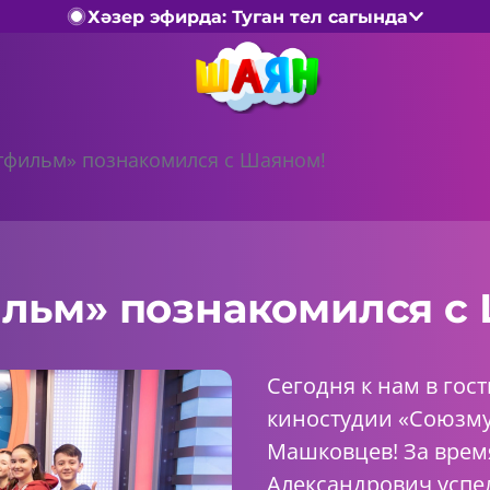
Хәзер эфирда: Туган тел сагында
фильм» познакомился с Шаяном!
льм» познакомился с
Сегодня к нам в гос
киностудии «Союзм
Машковцев! За врем
Александрович успе