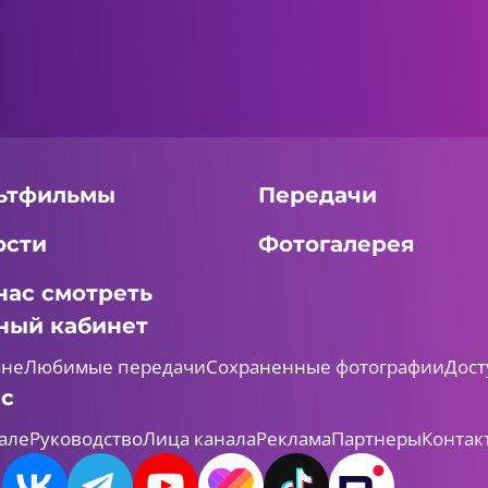
ьтфильмы
Передачи
ости
Фотогалерея
нас смотреть
ный кабинет
мне
Любимые передачи
Сохраненные фотографии
Дост
ас
але
Руководство
Лица канала
Реклама
Партнеры
Контак