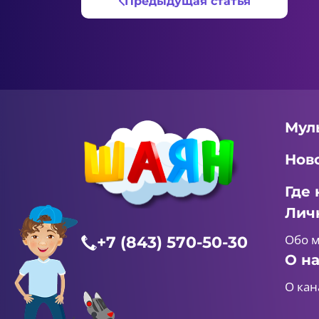
Предыдущая статья
Мул
Нов
Где 
Лич
Обо 
+7 (843) 570-50-30
О н
О кан