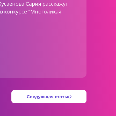
Хусаенова Сария расскажут
 в конкурсе "Многоликая
Следующая статья