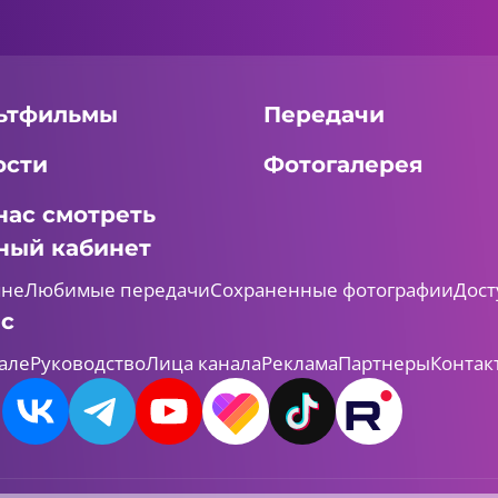
ьтфильмы
Передачи
ости
Фотогалерея
нас смотреть
ный кабинет
мне
Любимые передачи
Сохраненные фотографии
Дост
ас
але
Руководство
Лица канала
Реклама
Партнеры
Контак