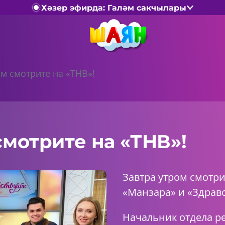
Хәзер эфирда: Галәм сакчылары
ом смотрите на «ТНВ»!
смотрите на «ТНВ»!
Завтра утром смотр
«Манзара» и «Здрав
Начальник отдела ре