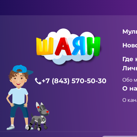
Мул
Нов
Где 
Лич
Обо 
+7 (843) 570-50-30
О н
О кан