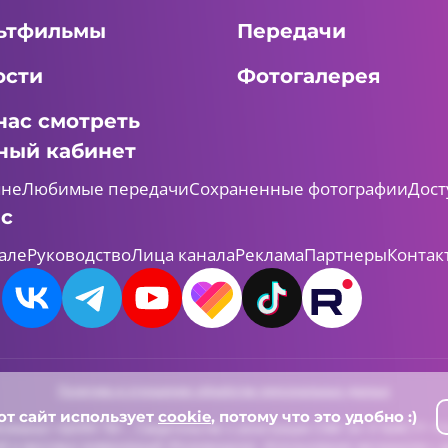
ьтфильмы
Передачи
ости
Фотогалерея
нас смотреть
ный кабинет
мне
Любимые передачи
Сохраненные фотографии
Дост
ас
але
Руководство
Лица канала
Реклама
Партнеры
Контак
Политика в отношении обработки персональных данных
от сайт использует
cookie
, потому что это удобно :)
леканал «ШАЯН ТВ» , Свидетельство о регистрации СМИ Эл-Л №ФС77-731
й и массовых коммуникаций (Роскомнадзор). Использование материалов с д