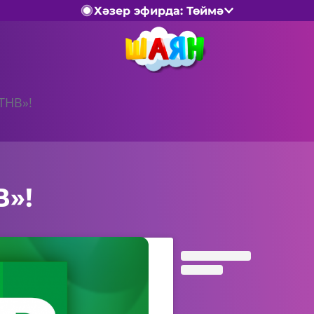
Хәзер эфирда: Төймә
«ТНВ»!
В»!