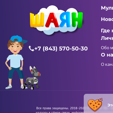
Мул
Нов
Где 
Лич
Обо 
+7 (843) 570-50-30
О н
О кан
Эт
Все права защищены. 2018-2026 © «ШАЯН ТВ». Те
надзору в сфере связи, информационных технологи