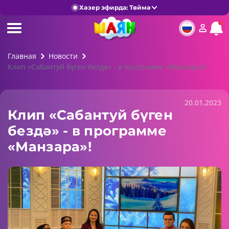
Хәзер эфирда: Төймә
Главная
Новости
Клип «Сабантуй бүген бездә» - в программе «Манзара»!
20.01.2023
Клип «Сабантуй бүген
бездә» - в программе
«Манзара»!