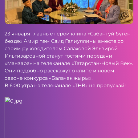
23 января главные герои клипа «Сабантуй бүген
бездә» Амир һәм Саид Галиуллины вместе со
своим руководителем Салаховой Эльвирой
Ильгизаровной станут гостями передачи
«Манзара» на телеканале «Татарстан-Новый Век».
Они подробно расскажут о клипе и новом
сезоне конкурса «Балачак жыры».
В 6:00 утра на телеканале «ТНВ» не пропускай!