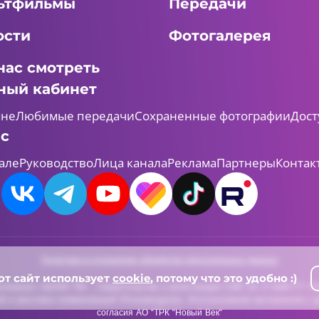
ьтфильмы
Передачи
ости
Фотогалерея
нас смотреть
ный кабинет
мне
Любимые передачи
Сохраненные фотографии
Дост
ас
але
Руководство
Лица канала
Реклама
Партнеры
Контак
Политика в отношении обработки персональных данных
от сайт использует
cookie
, потому что это удобно :)
леканал «ШАЯН ТВ» , Свидетельство о регистрации СМИ Эл-Л №ФС77-731
й и массовых коммуникаций (Роскомнадзор). Использование материалов с д
согласия АО "ТРК "Новый Век"