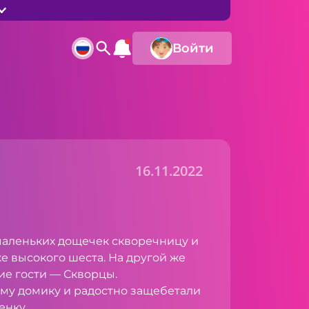
Войти
16.11.2022
маленьких дощечек скворечницу и
е высокого шеста. На другой же
е гости — Сквор­цы.
му домику и радостно за­щебетали
енку.