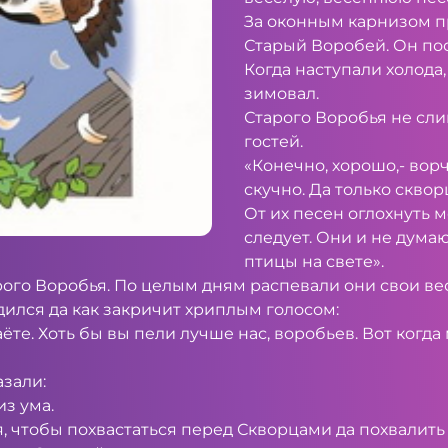
За оконным карнизом п
Старый Воробей. Он пос
Когда наступали холода,
зимовал.
Старого Воробья не сл
гостей.
«Конечно, хорошо,- ворч
скучно. Да только скво
От их песен оглохнуть м
следует. Они и не думают
птицы на свете».
рого Воробья. По целым дням распевали они свои ве
лся да как за­кричит хриплым голосом:
ёте. Хоть бы вы пели лучше нас, воробьев. Вот когда
азали:
з ума.
, чтобы по­хвастаться перед Скворцами да похвалить