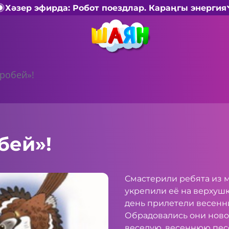
Хәзер эфирда: Робот поездлар. Караңгы энергия
оробей»!
бей»!
Смастерили ребята из 
укрепили её на верхушк
день прилетели весенни
Обрадовались они ново
веселую, весеннюю пес