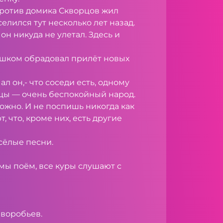
ротив домика Скворцов жил
елился тут несколько лет назад.
 он никуда не улетал. Здесь и
ишком обрадовал прилёт но­вых
ал он,- что соседи есть, одному
рцы — очень беспокой­ный народ.
ожно. И не по­спишь никогда как
, что, кроме них, есть другие
сёлые песни.
 мы поём, все куры слушают с
 воробьев.