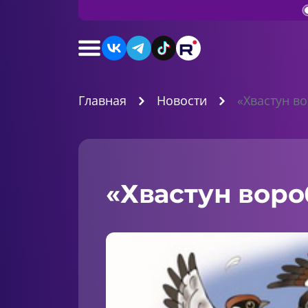
Главная
Новости
«Хвастун в
«Хвастун воро