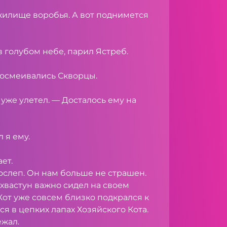
 жилище воробья. А вот поднимется
в голубом небе, парил Ястреб.
 посмеивались Скворцы.
 уже улетел. — Досталось ему на
 я ему.
ет.
 ослеп. Он нам больше не страшен.
 хвастун важно сидел на своем
Кот уже совсем близко подкрался к
я в цепких лапах Хозяйского Кота.
ежал.