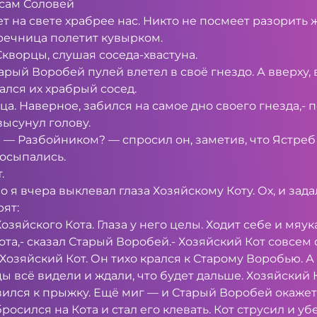
 сам Соловей
нет на свете храбрее нас. Никто не посмеет разорить
оречница полетит кувырком.
ворцы, слу­шая соседа-хвастуна.
рый Воробей пулей влетел в своё гнездо. А вверху, 
ался их храбрый сосед.
ца. Наверное, забился на самое дно своего гнезда,-
ысунул голову.
 — Разбойни­ком? — спросил он, заметив, что Ястреб
посыпались.
.
 я вчера вы­клевал глаза Хозяйскому Коту. Ох, и задал
ят:
зяйского Кота. Глаза у него целы. Ходит себе и мяука
ота,- сказал Старый Воробей.- Хозяйский Кот совсем
Хозяйский Кот. Он тихо крался к Старому Воробью. А
цы всё видели и ждали, что будет дальше. Хозяйский 
ился к прыжку. Ещё миг — и Старый Во­робей окажетс
росился на Кота и стал его клевать. Кот струсил и уб