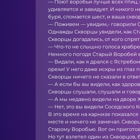
— Поют воробьи лучше всех птиц,
удивляется и завидует. И никого 
буря, сломается шест, и ваша скв
— Поживем — увидим,- говорили Ск
Однажды Скворцы увидели, как Ста
Скворцы догадались, от кого спрят
— Что-то не слышно голоса храбре
Немного погодя Старый Воробей в
— Видали, как я дрался с Ястребом
орехи! У него даже искры из глаз 
Скворцы ничего не сказали в ответ
— А если бы вы видели, как здорово
Скворцы слушали, слушали и говор
— А мы недавно видели на дворе Хо
— Нет, это вы видели Соседского К
В это время на карнизе показался 
месте и ничего не замечал. Сквор
Старому Воробью. Вот он приготов
Но тут взлетел один из Скворцов, б