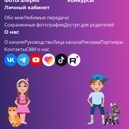
Фотогалерея
Конкурсы
Личный кабинет
Обо мне
Любимые передачи
Сохраненные фотографии
Доступ для родителей
О нас
О канале
Руководство
Лица канала
Реклама
Партнеры
Контакты
СМИ о нас