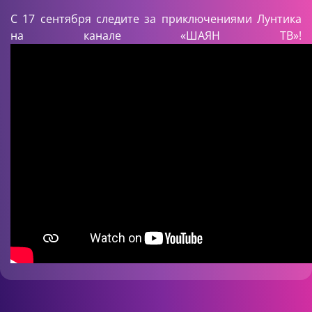
С 17 сентября следите за приключениями Лунтика
на канале «ШАЯН ТВ»!