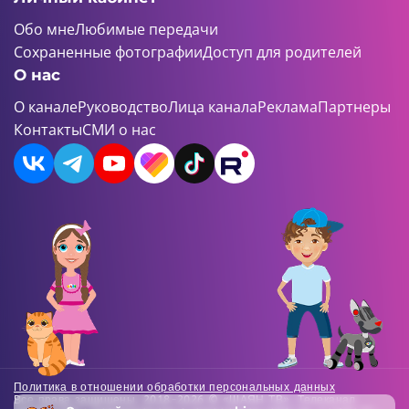
Обо мне
Любимые передачи
Сохраненные фотографии
Доступ для родителей
О нас
О канале
Руководство
Лица канала
Реклама
Партнеры
Контакты
СМИ о нас
Политика в отношении обработки персональных данных
Все права защищены. 2018-2026 © «ШАЯН ТВ». Телеканал