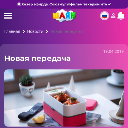
Хәзер эфирда: Союзмультфильм тәкъдим итә
Главная
Новости
Новая передача
19.04.2019
Новая передача