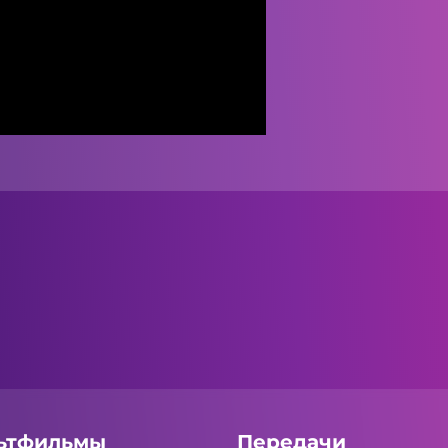
ьтфильмы
Передачи