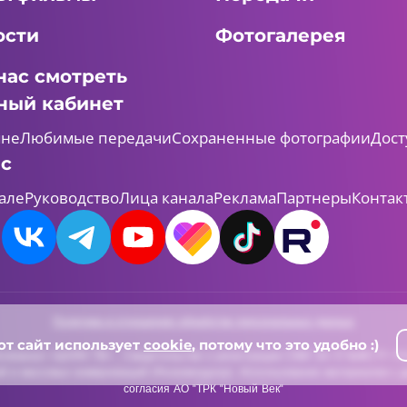
ости
Фотогалерея
нас смотреть
ный кабинет
мне
Любимые передачи
Сохраненные фотографии
Дост
ас
але
Руководство
Лица канала
Реклама
Партнеры
Контак
Политика в отношении обработки персональных данных
от сайт использует
cookie
, потому что это удобно :)
леканал «ШАЯН ТВ» , Свидетельство о регистрации СМИ Эл-Л №ФС77-731
й и массовых коммуникаций (Роскомнадзор). Использование материалов с д
согласия АО "ТРК "Новый Век"