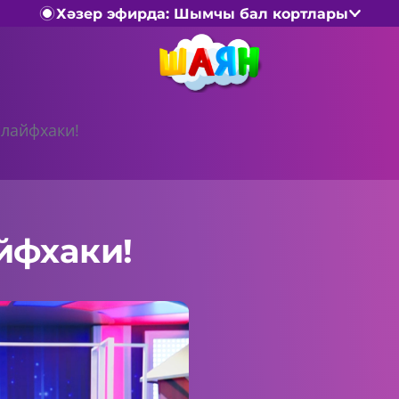
Хәзер эфирда: Шымчы бал кортлары
лайфхаки!
йфхаки!