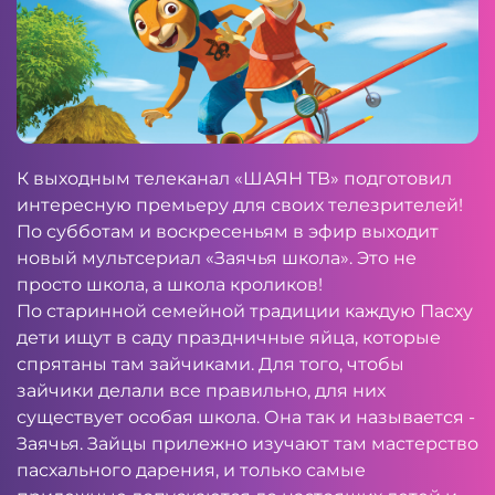
К выходным телеканал «ШАЯН ТВ» подготовил
интересную премьеру для своих телезрителей!
По субботам и воскресеньям в эфир выходит
новый мультсериал «Заячья школа». Это не
просто школа, а школа кроликов!
По старинной семейной традиции каждую Пасху
дети ищут в саду праздничные яйца, которые
спрятаны там зайчиками. Для того, чтобы
зайчики делали все правильно, для них
существует особая школа. Она так и называется -
Заячья. Зайцы прилежно изучают там мастерство
пасхального дарения, и только самые