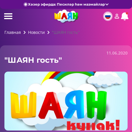
Хәзер эфирда: Песиләр һәм маэмайлар
Главная
Новости
"ШАЯН гость"
11.06.2020
"ШАЯН гость"