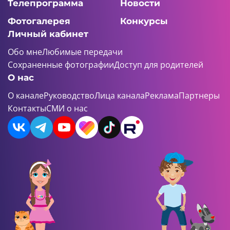
Телепрограмма
Новости
Фотогалерея
Конкурсы
Личный кабинет
Обо мне
Любимые передачи
Сохраненные фотографии
Доступ для родителей
О нас
О канале
Руководство
Лица канала
Реклама
Партнеры
Контакты
СМИ о нас