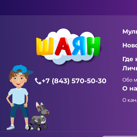
Мул
Нов
Где 
Лич
Обо 
+7 (843) 570-50-30
О н
О кан