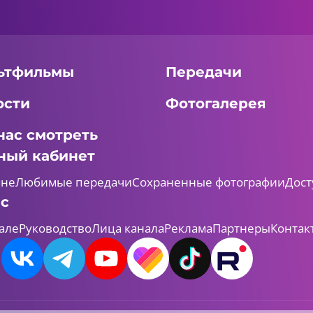
ьтфильмы
Передачи
ости
Фотогалерея
нас смотреть
ный кабинет
мне
Любимые передачи
Сохраненные фотографии
Дост
ас
але
Руководство
Лица канала
Реклама
Партнеры
Контак