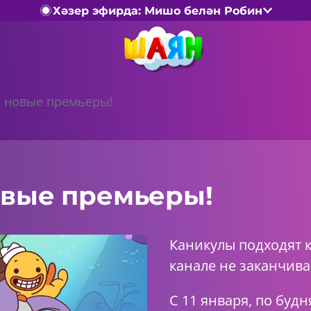
Хәзер эфирда: Мишо белән Робин
- новые премьеры!
овые премьеры!
Каникулы подходят 
канале не заканчива
С 11 января, по будн