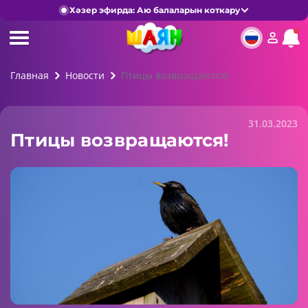
Хәзер эфирда: Аю балаларын коткару
Главная
Новости
Птицы возвращаются!
31.03.2023
Птицы возвращаются!