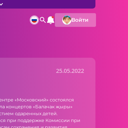
Войти
25.05.2022
ентре «Московский» состоялся
ла концертов «Балачак җыры»
стием одаренных детей.
ся при поддержке Комиссии при
осам сохранения и развития