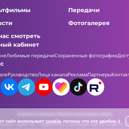
ьтфильмы
Передачи
ости
Фотогалерея
нас смотреть
ный кабинет
мне
Любимые передачи
Сохраненные фотографии
Дост
ас
але
Руководство
Лица канала
Реклама
Партнеры
Контак
Политика в отношении обработки персональных данных
от сайт использует
cookie
, потому что это удобно :)
леканал «ШАЯН ТВ» , Свидетельство о регистрации СМИ Эл-Л №ФС77-731