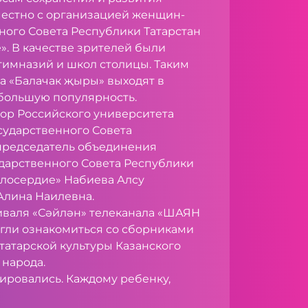
вместно с организацией женщин-
ного Совета Республики Татарстан
. В качестве зрителей были
имназий и школ столицы. Таким
а «Балачак җыры» выходят в
большую популярность.
тор Российского университета
сударственного Совета
 председатель объединения
дарственного Совета Республики
лосердие» Набиева Алсу
Алина Наилевна.
иваля «Сәйлән» телеканала «ШАЯН
огли ознакомиться со сборниками
 татарской культуры Казанского
 народа.
фировались. Каждому ребенку,