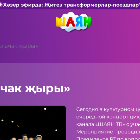
Хәзер эфирда: Җитез трансформерлар-поездлар
алачак җыры»
ачак җыры»
Сегодня в культурном ц
очередной концерт цик
канала «ШАЯН ТВ» с уча
Мероприятие проводил
Президенте РТ по вопр