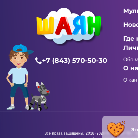
Мул
Нов
Где 
Лич
Обо 
+7 (843) 570-50-30
О н
О кан
Эт
Все права защищены. 2018-2026 © «ШАЯН ТВ». Те