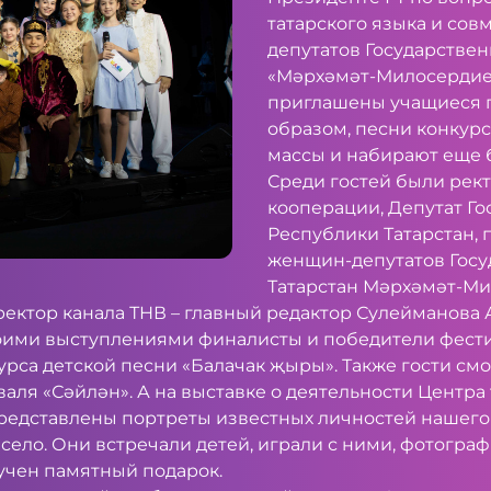
татарского языка и со
депутатов Государствен
«Мәрхәмәт-Милосердие»
приглашены учащиеся г
образом, песни конкурс
массы и набирают еще 
Среди гостей были рек
кооперации, Депутат Го
Республики Татарстан,
женщин-депутатов Госу
Татарстан Мәрхәмәт-Ми
ектор канала ТНВ – главный редактор Сулейманова 
оими выступлениями финалисты и победители фест
урса детской песни «Балачак җыры». Также гости см
аля «Сәйлән». А на выставке о деятельности Центра
редставлены портреты известных личностей нашего
ело. Они встречали детей, играли с ними, фотогра
учен памятный подарок.