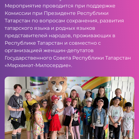
Мероприятие проводится при поддержке
Комиссии при Президенте Республики
Татарстан по вопросам сохранения, развития
татарского языка и родных языков
представителей народов, проживающих в
Республике Татарстан и совместно с
организацией женщин-депутатов
Государственного Совета Республики Татарстан
«Мәрхәмәт-Милосердие».