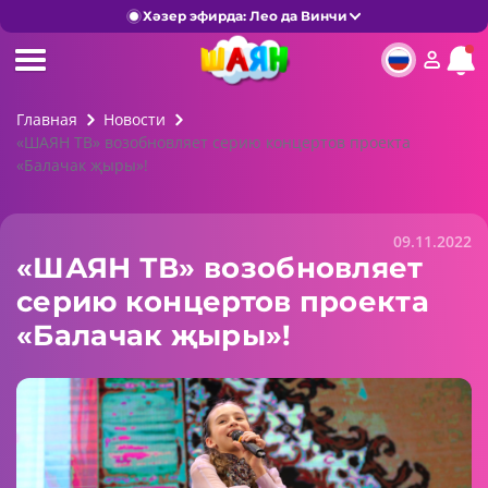
Хәзер эфирда: Лео да Винчи
Главная
Новости
«ШАЯН ТВ» возобновляет серию концертов проекта
«Балачак җыры»!
09.11.2022
«ШАЯН ТВ» возобновляет
серию концертов проекта
«Балачак җыры»!