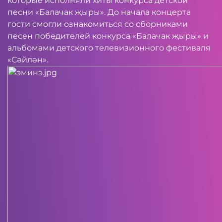
которые исполняли хиты конкурса детской
песни «Балачак җыры». До начала концерта
гости смогли ознакомиться со сборниками
песен победителей конкурса «Балачак җыры» и
альбомами детского телевизионного фестиваля
«Сәйлән».