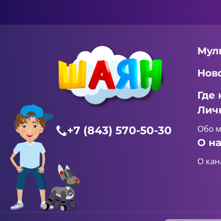
Мул
Нов
Где 
Лич
Обо 
+7 (843) 570-50-30
О н
О кан