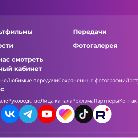
ьтфильмы
Передачи
ости
Фотогалерея
нас смотреть
ный кабинет
мне
Любимые передачи
Сохраненные фотографии
Дост
ас
але
Руководство
Лица канала
Реклама
Партнеры
Контак