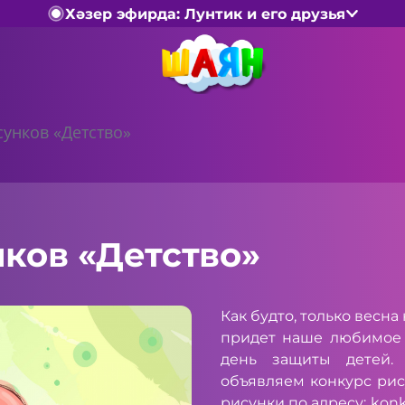
Хәзер эфирда: Лунтик и его друзья
сунков «Детство»
ков «Детство»
Как будто, только весна
придет наше любимое 
день защиты детей.
объявляем конкурс рис
рисунки по адресу:
konk