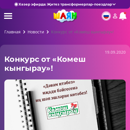
Хәзер эфирда: Җитез трансформерлар-поездлар
Главная
Новости
Конкурс от «Комеш кынгырау»!
19.09.2020
Конкурс от «Комеш
кынгырау»!