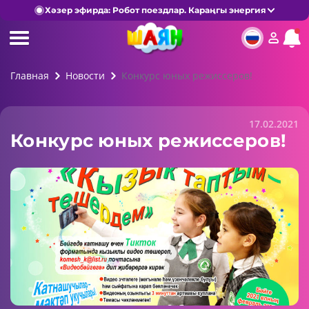
Хәзер эфирда: Робот поездлар. Караңгы энергия
Главная
Новости
Конкурс юных режиссеров!
17.02.2021
Конкурс юных режиссеров!