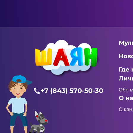
Мул
Нов
Где 
Лич
Обо 
+7 (843) 570-50-30
О н
О кан