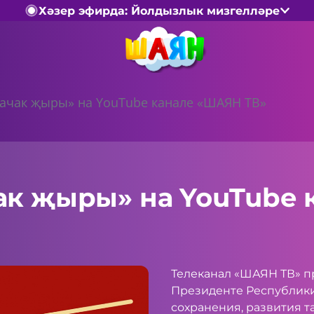
Хәзер эфирда: Йолдызлык мизгелләре
ачак җыры» на YouTube канале «ШАЯН ТВ»
ак җыры» на YouTube
Телеканал «ШАЯН ТВ» п
Президенте Республики
сохранения, развития т