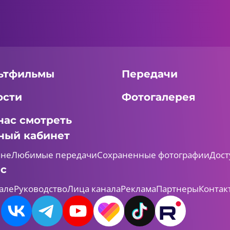
ьтфильмы
Передачи
ости
Фотогалерея
нас смотреть
ный кабинет
мне
Любимые передачи
Сохраненные фотографии
Дост
ас
але
Руководство
Лица канала
Реклама
Партнеры
Контак