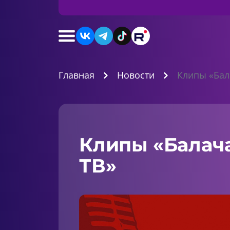
Главная
Новости
Клипы «Бал
Клипы «Балач
ТВ»