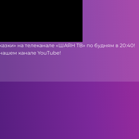
азки» на телеканале «ШАЯН ТВ» по будням в 20:40!
 нашем канале YouTube!