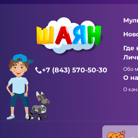
Мул
Нов
Где 
Лич
Обо 
+7 (843) 570-50-30
О н
О кан