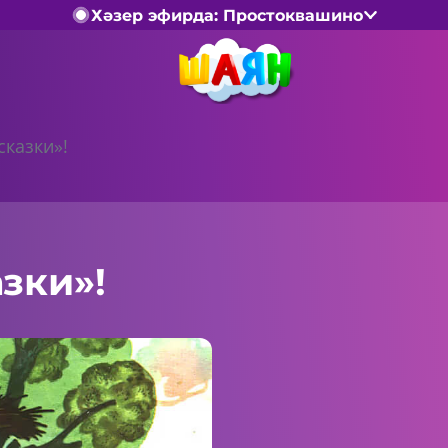
Хәзер эфирда: Простоквашино
сказки»!
зки»!