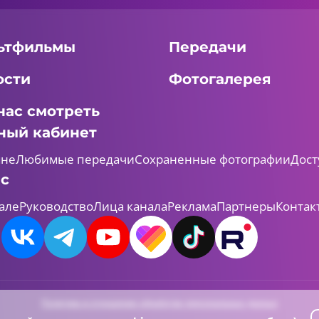
ьтфильмы
Передачи
ости
Фотогалерея
нас смотреть
ный кабинет
мне
Любимые передачи
Сохраненные фотографии
Дост
ас
але
Руководство
Лица канала
Реклама
Партнеры
Контак
Политика в отношении обработки персональных данных