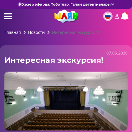
Хәзер эфирда: Тоботлар. Галәм детективлары
Главная
Новости
Интересная экскурсия!
07.05.2020
Интересная экскурсия!