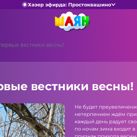
Хәзер эфирда: Простоквашино
первые вестники весны!
рвые вестники весны!
Не будет преувеличение
нетерпением ждём при
каждый день радует сво
по ночам зима входит в
признак прихода весны 