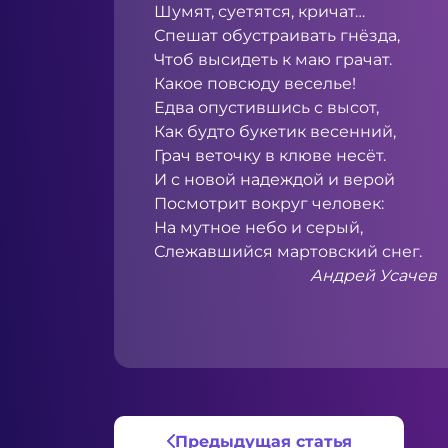
Шумят, суетятся, кричат…
Спешат обустраивать гнёзда,
Чтоб высидеть к маю грачат.
Какое повсюду веселье!
Едва опустившись с высот,
Как будто букетик весенний,
Грач веточку в клюве несёт.
И с новой надеждой и верой
Посмотрит вокруг человек:
На мутное небо и серый,
Слежавшийся мартовский снег.
Андрей Усачев
Предыдущая статья