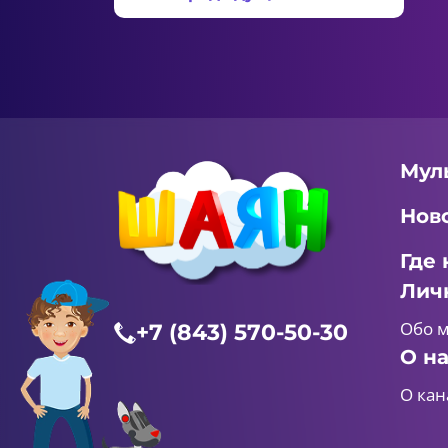
Мул
Нов
Где 
Лич
Обо 
+7 (843) 570-50-30
О н
О кан