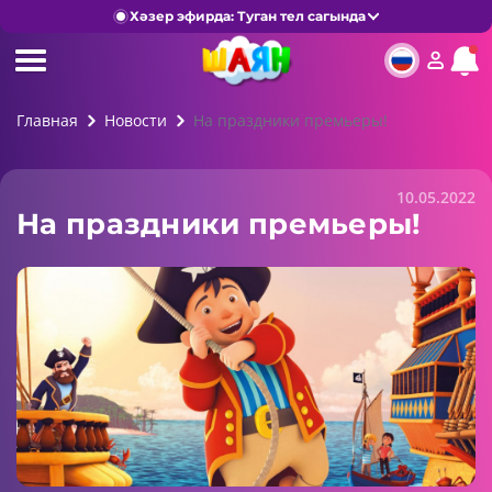
Хәзер эфирда: Туган тел сагында
Главная
Новости
На праздники премьеры!
10.05.2022
На праздники премьеры!