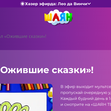
Хәзер эфирда: Лео да Винчи
л «Ожившие сказки»!
«Ожившие сказки»!
В эфир выходит мультс
пропускай очередную у
Каждый будний день в 14
и смотрите на «ШАЯН ТВ