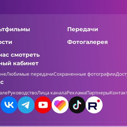
ьтфильмы
Передачи
ости
Фотогалерея
нас смотреть
ный кабинет
мне
Любимые передачи
Сохраненные фотографии
Дост
ас
але
Руководство
Лица канала
Реклама
Партнеры
Контак