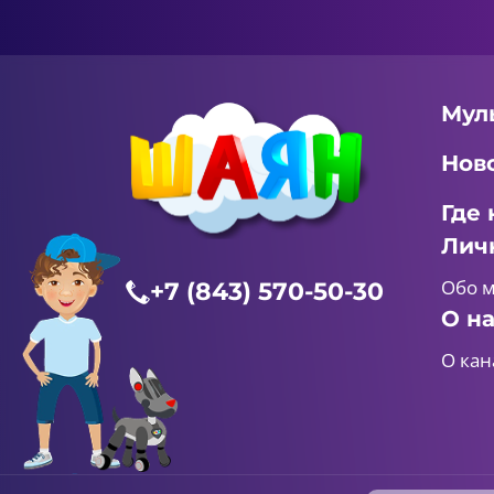
Мул
Нов
Где 
Лич
Обо 
+7 (843) 570-50-30
О н
О кан