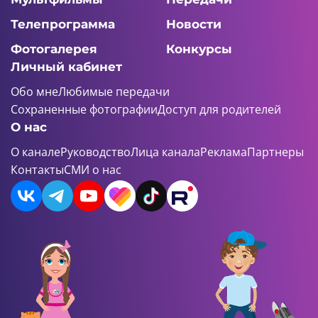
Телепрограмма
Новости
Фотогалерея
Конкурсы
Личный кабинет
Обо мне
Любимые передачи
Сохраненные фотографии
Доступ для родителей
О нас
О канале
Руководство
Лица канала
Реклама
Партнеры
Контакты
СМИ о нас