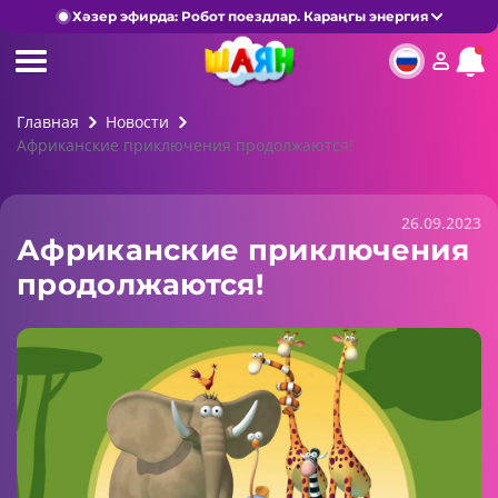
Хәзер эфирда: Робот поездлар. Караңгы энергия
Главная
Новости
Африканские приключения продолжаются!
26.09.2023
Африканские приключения
продолжаются!