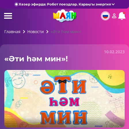
Хәзер эфирда: Робот поездлар. Караңгы энергия
Главная
Новости
«Әти һәм мин»!
10.02.2023
«Әти һәм мин»!