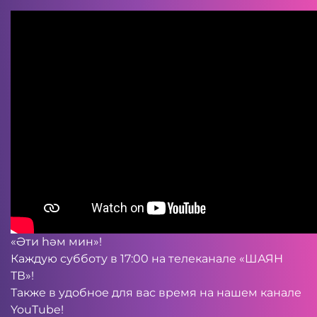
«Әти һәм мин»!
Каждую субботу в 17:00 на телеканале «ШАЯН
ТВ»!
Также в удобное для вас время на нашем канале
YouTube
!