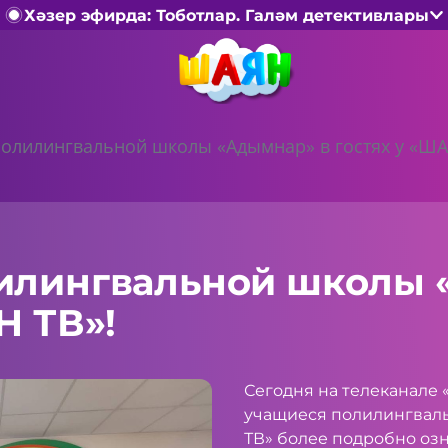
Хәзер эфирда: Тоботлар. Галәм детективлары
олилингвальной школы «Адымнар» в гостях у «ША
илингвальной школы 
Н ТВ»!
Сегодня на телеканале 
учащиеся полилингвал
ТВ» более подробно озн