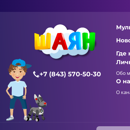
Мул
Нов
Где 
Лич
Обо 
+7 (843) 570-50-30
О н
О кан