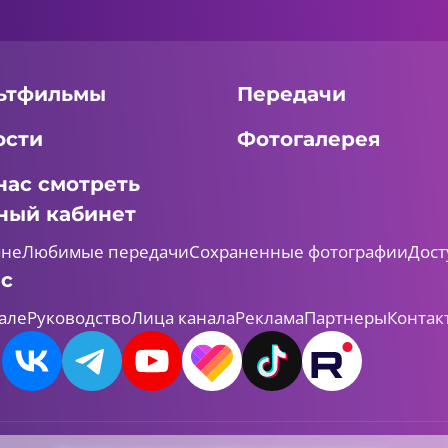
ьтфильмы
Передачи
ости
Фотогалерея
нас смотреть
ный кабинет
мне
Любимые передачи
Сохраненные фотографии
Дост
ас
але
Руководство
Лица канала
Реклама
Партнеры
Контак