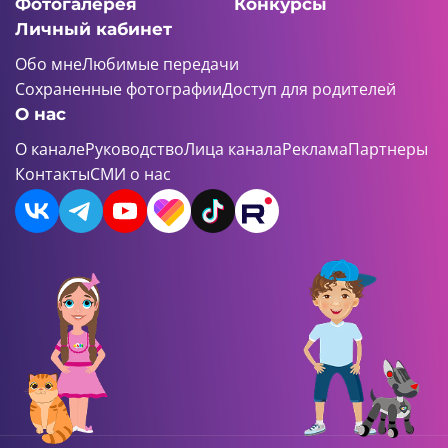
Фотогалерея
Конкурсы
Личный кабинет
Обо мне
Любимые передачи
Сохраненные фотографии
Доступ для родителей
О нас
О канале
Руководство
Лица канала
Реклама
Партнеры
Контакты
СМИ о нас