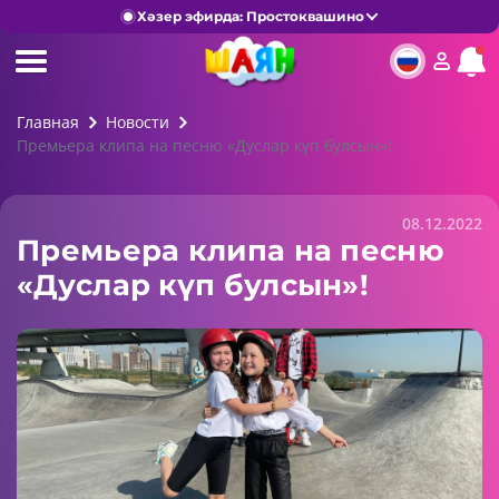
Хәзер эфирда: Простоквашино
Главная
Новости
Премьера клипа на песню «Дуслар күп булсын»!
08.12.2022
Премьера клипа на песню
«Дуслар күп булсын»!