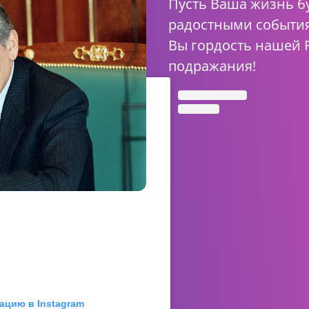
Пусть Ваша жизнь б
радостными события
Вы гордость нашей 
подражания!
ацию в Instagram