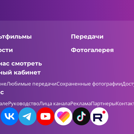
ьтфильмы
Передачи
ости
Фотогалерея
нас смотреть
ный кабинет
мне
Любимые передачи
Сохраненные фотографии
Дост
ас
але
Руководство
Лица канала
Реклама
Партнеры
Контак