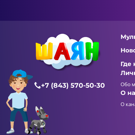
Мул
Нов
Где 
Лич
Обо 
+7 (843) 570-50-30
О н
О кан