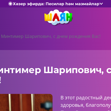
Хәзер эфирда: Песиләр һәм маэмайлар
Минтимер Шарипович, с днем рождения Вас!
нтимер Шарипович, с
!
В этот радостный д
здоровья, благополу