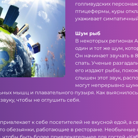
голливудских персонаж
птицефермы, куры откл
ухаживает симпатичный 
Шум рыб
В некоторых регионах 
один и тот же шум, кот
Он начинает звучать в 
спать. Ученые разгадали
его издают рыбы, похожи
слышен этот звук, расп
могут непрерывно шуме
льных мышц и плавательного пузыря. Как выяснилось
звуку, чтобы не оглушить себя.
привлекает к себе посетителей не вкусной едой, а 
 это обезьянки, работающие в ресторане. Необычны
го, чтобы быть более привлекательнее для гостей «Ка