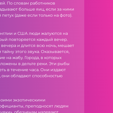
ей. По словам работников
адывают больше яиц, если за ними
петух (даже если только на фото).
Англии и США люди жалуются на
орый повторяется каждый вечер.
8 вечера и длится всю ночь, мешает
 тайну этого звука. Оказывается,
е на жабу. Города, в которых
оложены в дельте реки. Эти рыбы
ть в течение часа. Они издают
, они обладают способностью
своими экзотическими
е официанты, преподносят людям
буяки», обезьянам надевают