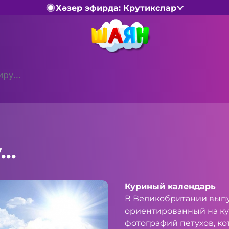
Хәзер эфирда: Крутикслар
ру...
..
Куриный календарь
В Великобритании выпу
ориентированный на кур
фотографий петухов, ко