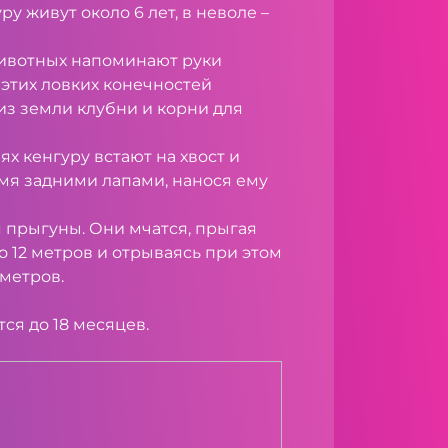
ру живут около 6 лет, в неволе –
животных напоминают руки
этих ловких конечностей
з земли клубни и корни для
ях кенгуру встают на хвост и
умя задними лапами, нанося ему
 прыгуны. Они мчатся, прыгая
о 12 метров и отрываясь при этом
 метров.
ся до 18 месяцев.