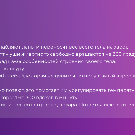
слабляют лапы и переносят вес всего тела на хвост.
ят – уши животного свободно вращаются на 360 град
зад из-за особенностей строения своего тела.
н кенгуру.
 100 особей, которая не делится по полу. Самый взро
но потеют, это помогает им урегулировать температу
скоростью 300 вдохов в минуту.
пищи только когда спадет жара. Питается исключител