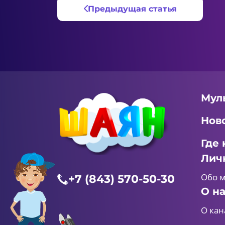
Предыдущая статья
Мул
Нов
Где 
Лич
Обо 
+7 (843) 570-50-30
О н
О кан