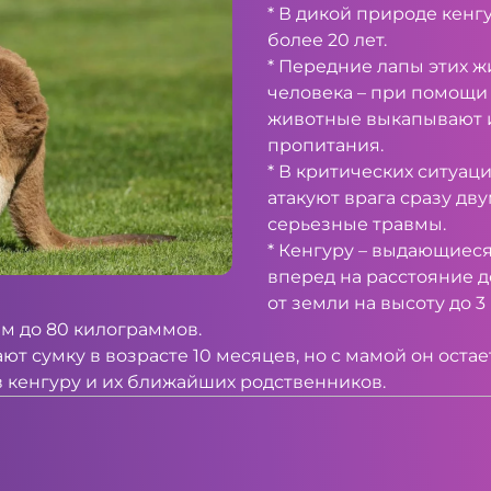
* В дикой природе кенгу
более 20 лет.
* Передние лапы этих 
человека – при помощи 
животные выкапывают и
пропитания.
* В критических ситуаци
атакуют врага сразу дв
серьезные травмы.
* Кенгуру – выдающиеся
вперед на расстояние д
от земли на высоту до 3
ем до 80 килограммов.
т сумку в возрасте 10 месяцев, но с мамой он остает
в кенгуру и их ближайших родственников.