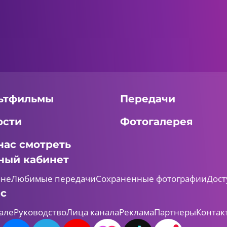
ьтфильмы
Передачи
ости
Фотогалерея
нас смотреть
ный кабинет
мне
Любимые передачи
Сохраненные фотографии
Дост
ас
але
Руководство
Лица канала
Реклама
Партнеры
Контак