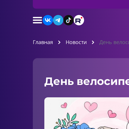
Главная
Новости
День велос
День велосипе