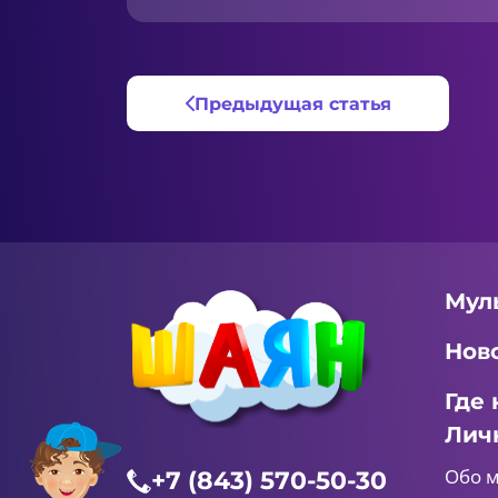
Предыдущая статья
Мул
Нов
Где 
Лич
Обо 
+7 (843) 570-50-30