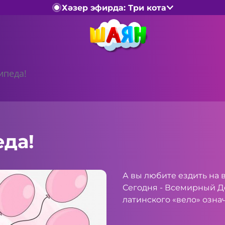
Хәзер эфирда: Три кота
ипеда!
да!
А вы любите ездить на 
Сегодня - Всемирный Д
латинского «вело» означ