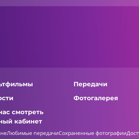
ьтфильмы
Передачи
ости
Фотогалерея
нас смотреть
ный кабинет
мне
Любимые передачи
Сохраненные фотографии
Дост