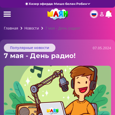
Хәзер эфирда: Мишо белән Робин
Главная
Новости
7 мая - День радио!
Популярные новости
07.05.2024
7 мая - День радио!