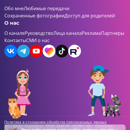
Обо мне
Любимые передачи
Сохраненные фотографии
Доступ для родителей
О нас
О канале
Руководство
Лица канала
Реклама
Партнеры
Контакты
СМИ о нас
Политика в отношении обработки персональных данных
Все права защищены. 2018-2026 © «ШАЯН ТВ». Телеканал
Этот сайт использует
cookie
, потому что это