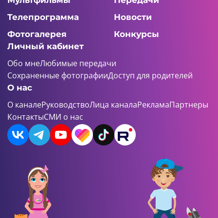
Мультфильмы
Передачи
Телепрограмма
Новости
Фотогалерея
Конкурсы
Личный кабинет
Обо мне
Любимые передачи
Сохраненные фотографии
Доступ для родителей
О нас
О канале
Руководство
Лица канала
Реклама
Партнеры
Контакты
СМИ о нас