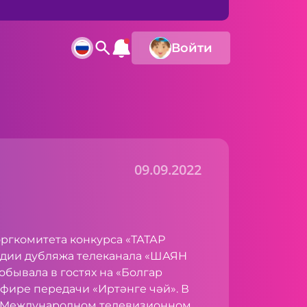
Войти
09.09.2022
ргкомитета конкурса «ТАТАР
тудии дубляжа телеканала «ШАЯН
обывала в гостях на «Болгар
фире передачи «Иртәнге чәй». В
о Международном телевизионном