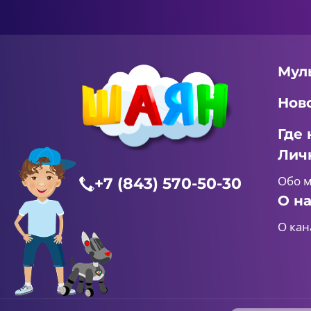
Мул
Нов
Где 
Лич
Обо 
+7 (843) 570-50-30
О н
О кан