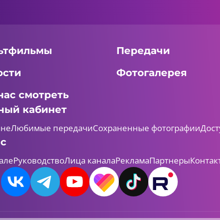
ьтфильмы
Передачи
ости
Фотогалерея
нас смотреть
ный кабинет
мне
Любимые передачи
Сохраненные фотографии
Дост
ас
але
Руководство
Лица канала
Реклама
Партнеры
Контак