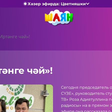
Хәзер эфирда: Цветняшки
«Иртәнге чәй»!
тәнге чәй»!
Сегодня председатель о
СҮЗЕ», руководитель с
ТВ» Роза Адиятуллина п
радиосы» на в прямом э
эфире она рассказала 