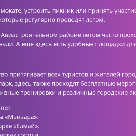
мокате, устроить пикник или принять участи
оторые регулярно проводят летом.
 Авиастроительном районе летом часто прох
али. А еще здесь есть удобные площадки для
во притягивает всех туристов и жителей горо
 парк, здесь также проходят бесплатные меро
тивные тренировки и различные городские ак
юне?
ы «Манзара».
арке «Елмай».
арках города.