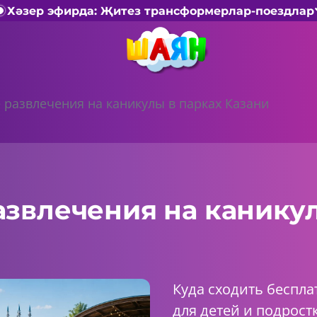
Хәзер эфирда: Җитез трансформерлар-поездлар
 развлечения на каникулы в парках Казани
звлечения на каникул
Куда сходить беспла
для детей и подрост