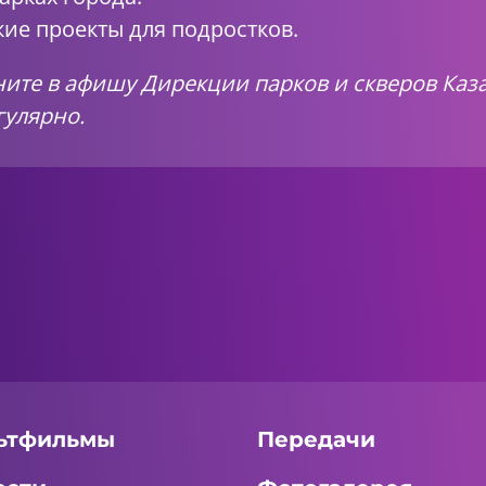
кие проекты для подростков.
яните в афишу Дирекции парков и скверов Ка
гулярно.
ьтфильмы
Передачи