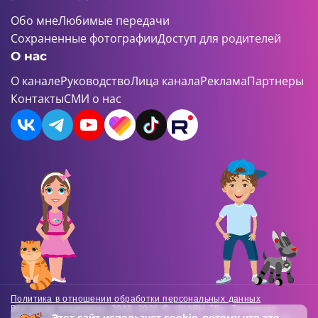
Обо мне
Любимые передачи
Сохраненные фотографии
Доступ для родителей
О нас
О канале
Руководство
Лица канала
Реклама
Партнеры
Контакты
СМИ о нас
Политика в отношении обработки персональных данных
Все права защищены. 2018-2026 © «ШАЯН ТВ». Телеканал
Этот сайт использует
cookie
, потому что это