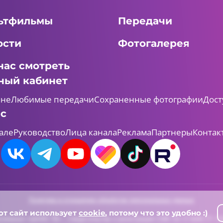
ьтфильмы
Передачи
ости
Фотогалерея
нас смотреть
ный кабинет
мне
Любимые передачи
Сохраненные фотографии
Дост
ас
але
Руководство
Лица канала
Реклама
Партнеры
Контак
Политика в отношении обработки персональных данных
от сайт использует
cookie
, потому что это удобно :)
леканал «ШАЯН ТВ» , Свидетельство о регистрации СМИ Эл-Л №ФС77-731