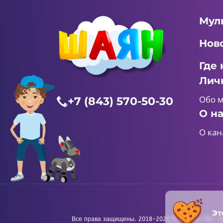
Мул
Нов
Где 
Лич
Обо 
+7 (843) 570-50-30
О н
О кан
Эт
Все права защищены. 2018-2026 © «ШАЯН ТВ». Те