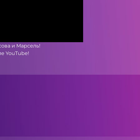
сова и Марсель!
ле
YouTube
!