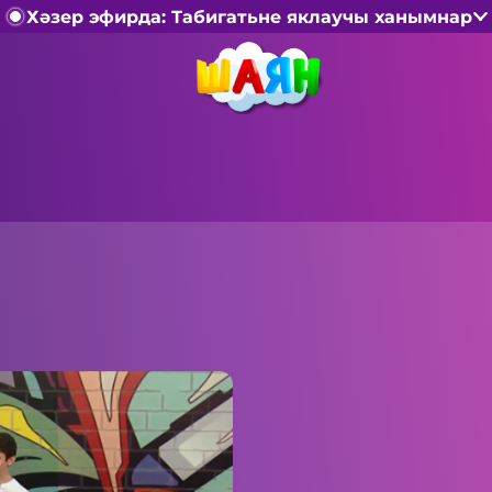
Хәзер эфирда: Табигатьне яклаучы ханымнар