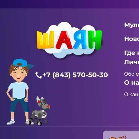
Мул
Нов
Где 
Лич
Обо 
+7 (843) 570-50-30
О н
О кан