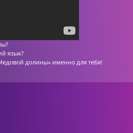
мы?
ий язык?
Медовой долины» именно для тебя!