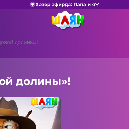
Хәзер эфирда: Папа и я
овой долины»!
ой долины»!