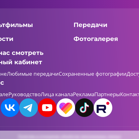
ьтфильмы
Передачи
ости
Фотогалерея
нас смотреть
ный кабинет
мне
Любимые передачи
Сохраненные фотографии
Дост
ас
але
Руководство
Лица канала
Реклама
Партнеры
Контак
Политика в отношении обработки персональных данных