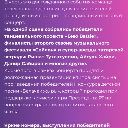
В честь это долгожданного события команда
телеканала подготовила для своих зрителей
праздничный сюрприз – грандиозный итоговый
концерт.
На одной сцене собрались победители
танцевального проекта «Бию Battle»,
финалисты второго сезона музыкального
фестиваля «Сәйлән» и супер-звезды татарской
эстрады: Ришат Тухватуллин, Айгуль Хайри,
Данир Сабиров и многие другие.
Кроме того, в рамках концерта пройдет и
долгожданная презентация клипов, снятых на
произведения победителей II конкурса детской
песни «Балачак җыры», который проходил при
поддержке Комиссии при Президента РТ по
вопросам сохранения и развития татарского
языка.
Яркие номера, выступления победителей