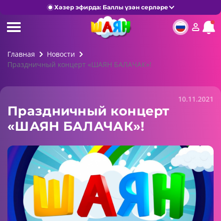
Хәзер эфирда: Баллы үзән серләре
Главная
Новости
Праздничный концерт «ШАЯН БАЛАЧАК»!
10.11.2021
Праздничный концерт
«ШАЯН БАЛАЧАК»!