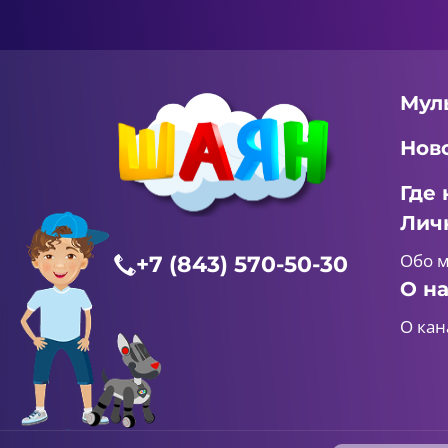
Мул
Нов
Где 
Лич
Обо 
+7 (843) 570-50-30
О н
О кан