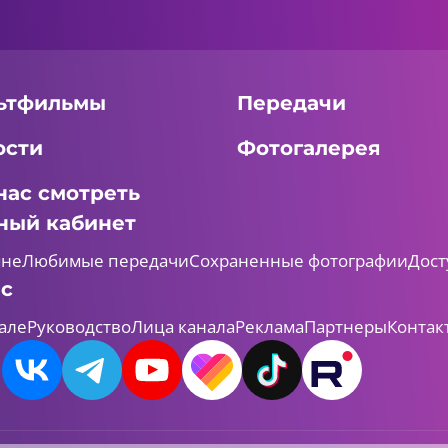
ьтфильмы
Передачи
ости
Фотогалерея
нас смотреть
ный кабинет
мне
Любимые передачи
Сохраненные фотографии
Дост
ас
але
Руководство
Лица канала
Реклама
Партнеры
Контак