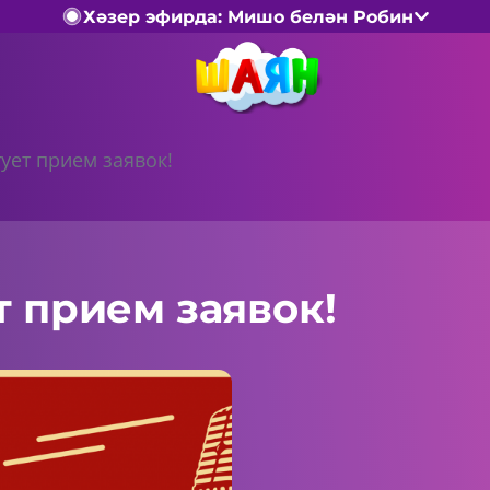
Хәзер эфирда: Мишо белән Робин
ует прием заявок!
т прием заявок!