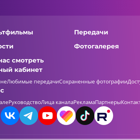
ьтфильмы
Передачи
ости
Фотогалерея
нас смотреть
ный кабинет
мне
Любимые передачи
Сохраненные фотографии
Дост
ас
але
Руководство
Лица канала
Реклама
Партнеры
Контак