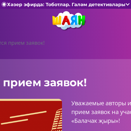
Хәзер эфирда: Тоботлар. Галәм детективлары
ся прием заявок!
 прием заявок!
Уважаемые авторы и
прием заявок на уча
«Балачак җыры»!