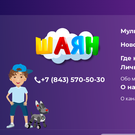
Мул
Нов
Где 
Лич
Обо 
+7 (843) 570-50-30
О н
О кан