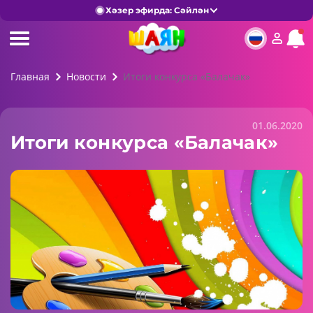
Хәзер эфирда: Сәйлән
Главная
Новости
Итоги конкурса «Балачак»
01.06.2020
Итоги конкурса «Балачак»