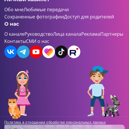
Обо мне
Любимые передачи
Сохраненные фотографии
Доступ для родителей
О нас
О канале
Руководство
Лица канала
Реклама
Партнеры
Контакты
СМИ о нас
Политика в отношении обработки персональных данных
Все права защищены. 2018-2026 © «ШАЯН ТВ». Телеканал