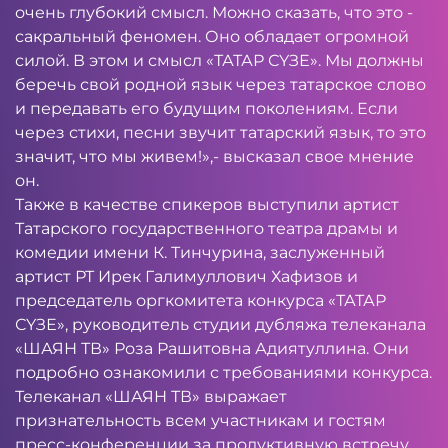
очень глубокий смысл. Можно сказать, что это -
сакральный феномен. Оно обладает огромной
силой. В этом и смысл «ТАТАР СҮЗЕ». Мы должны
беречь свой родной язык через татарское слово
и передавать его будущим поколениям. Если
через стихи, песни звучит татарский язык, то это
значит, что мы живем!»,- высказал свое мнение
он.
Также в качестве спикеров выступили артист
Татарского государственного театра драмы и
комедии имени К. Тинчурина, заслуженный
артист РТ Ирек Галимуллович Хафизов и
председатель оргкомитета конкурса «ТАТАР
СҮЗЕ», руководитель студии дубляжа телеканала
«ШАЯН ТВ» Роза Рашитовна Адиятуллина. Они
подробно ознакомили с требованиями конкурса.
Телеканал «ШАЯН ТВ» выражает
признательность всем участникам и гостям
пресс-конференции за продуктивную встречу.