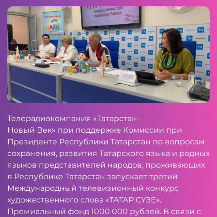
Телерадиокомпания «Татарстан -
Новый Век» при поддержке Комиссии при
Президенте Республики Татарстан по вопросам
сохранения, развития Татарского языка и родных
языков представителей народов, проживающих
в Республике Татарстан запускает третий
Международный телевизионный конкурс
художественного слова «ТАТАР СҮЗЕ».
Премиальный фонд 1000 000 рублей. В связи с